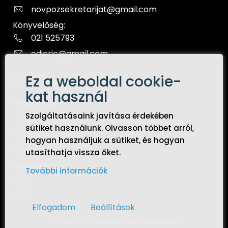
novpozsekretarijat@gmail.com
Könyvelőség:
021 525793
odjeric@gmail.com
Ez a weboldal cookie-
HIVATKOZÁSOK
kat használ
Kezdőoldal
Szolgáltatásaink javítása érdekében
Dokumentumok
sütiket használunk. Olvasson többet arról,
Közbeszerzés
hogyan használjuk a sütiket, és hogyan
Kapcsolat
utasíthatja vissza őket.
Adatvédelem
További információk
ÁSZF
Sütik
Elfogadom
Beállítások
@ 2024, Dizájn és fejlesztés:
ManufaktuRa