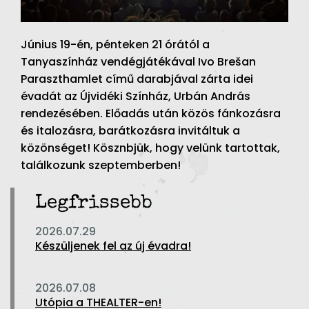
Június 19-én, pénteken 21 órától a
Tanyaszínház vendégjátékával Ivo Brešan
Paraszthamlet című darabjával zárta idei
évadát az Újvidéki Színház, Urbán András
rendezésében. Előadás után közös fánkozásra
és italozásra, barátkozásra invitáltuk a
közönséget! Kösznbjük, hogy velünk tartottak,
találkozunk szeptemberben!
Legfrissebb
2026.07.29
Készüljenek fel az új évadra!
2026.07.08
Utópia a THEALTER-en!