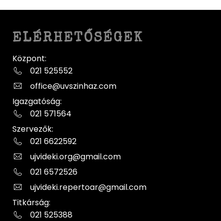
ELÉRHETŐSÉGEK
Központ:
021 525552
office@uvszinhaz.com
Igazgatóság:
021 571564
Szervezők:
021 6622592
ujvideki.org@gmail.com
021 6572526
ujvideki.repertoar@gmail.com
Titkárság:
021 525388