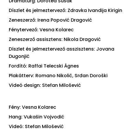
Dramaturg: Dorotea Šušak
Díszlet és jelmeztervező: Zdravka Ivandija Kirigin
Zeneszerző: Irena Popović Dragović
Fénytervező: Vesna Kolarec
Zeneszerző assisztens: Nikola Dragović
Díszlet és jelmeztervező asszisztens: Jovana
Dugonjić
Fordító: Raffai Telecski Ágnes
Plakátterv: Romano Nikolić, Srđan Doroški
Videó design: Stefan Milošević
Fény: Vesna Kolarec
Hang: Vukašin Vojvodić
Videó: Stefan Milošević