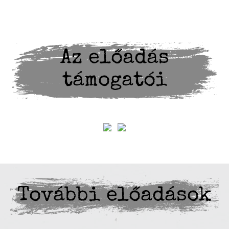
Az előadás
támogatói
További előadások