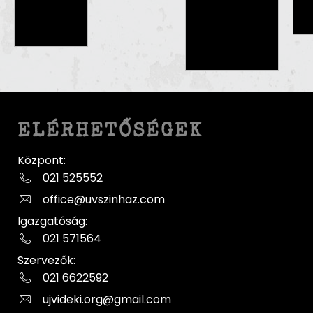
ELÉRHETŐSÉGEK
Központ:
021 525552
office@uvszinhaz.com
Igazgatóság:
021 571564
Szervezők:
021 6622592
ujvideki.org@gmail.com