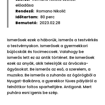
előadása
Rendező:
Romano Nikolić
Időtartam:
80 perc
Bemutató:
2023.02.28
Ismerősek ezek a háborúk, ismerős a testvérkés
a testvérnyakon. Ismerősek a gyermekkori
bújócskák és focimeccsek. Valahogy be
ismerős lett ez az antik történet. Be ismerősek
ezek az anyák, akik telesírják az árvácska-
ágyásokat. Be ismerős az eső, a szerelem, a
muzsika. Be ismerős a zuhanás az ógörögből a
Nyugat-Balkánra, a gyerekkor füves pályáiról a
felnőttkor foltos sparheltjére. Antigoné. Mert
puhára esni igenis be szép.