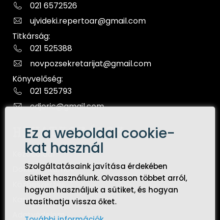
021 6572526
ujvideki.repertoar@gmail.com
Titkárság:
021 525388
novpozsekretarijat@gmail.com
Könyvelőség:
021 525793
odjeric@gmail.com
Ez a weboldal cookie-
HIVATKOZÁSOK
kat használ
Kezdőoldal
Szolgáltatásaink javítása érdekében
Dokumentumok
sütiket használunk. Olvasson többet arról,
Közbeszerzés
hogyan használjuk a sütiket, és hogyan
Kapcsolat
utasíthatja vissza őket.
Adatvédelem
További információk