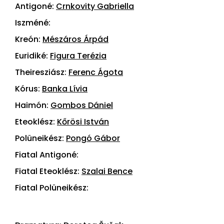
Antigoné:
Crnkovity Gabriella
Iszméné:
Kreón:
Mészáros Árpád
Euridiké:
Figura Terézia
Theiresziász:
Ferenc Ágota
Kórus:
Banka Lívia
Haimón:
Gombos Dániel
Eteoklész:
Kőrösi István
Polüneikész:
Pongó Gábor
Fiatal Antigoné:
Fiatal Eteoklész:
Szalai Bence
Fiatal Polüneikész: