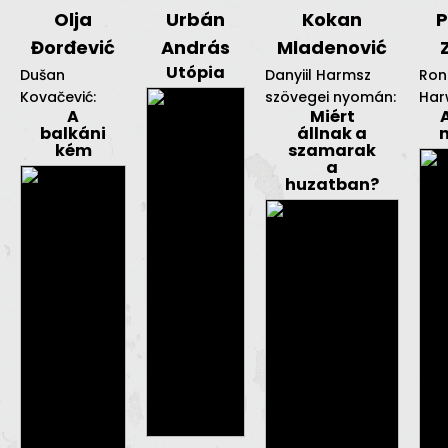
Olja
Urbán
Kokan
P
Đorđević
András
Mladenović
Utópia
Dušan
Danyiil Harmsz
Ron
Kovačević:
szövegei nyomán:
Har
A
Miért
balkáni
állnak a
kém
szamarak
a
huzatban?