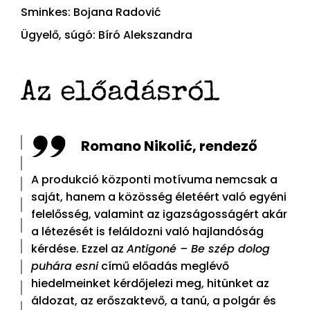
Sminkes: Bojana Radović
Ügyelő, súgó: Bíró Alekszandra
Az előadásról
Romano Nikolić, rendező
A produkció központi motívuma nemcsak a
saját, hanem a közösség életéért való egyéni
felelősség, valamint az igazságosságért akár
a létezését is feláldozni való hajlandóság
kérdése. Ezzel az
Antigoné – Be szép dolog
puhára esni
című előadás meglévő
hiedelmeinket kérdőjelezi meg, hitünket az
áldozat, az erőszaktevő, a tanú, a polgár és