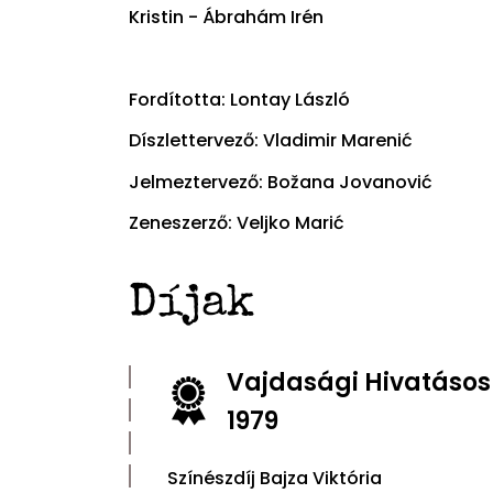
Kristin - Ábrahám Irén
Fordította: Lontay László
Díszlettervező: Vladimir Marenić
Jelmeztervező: Božana Jovanović
Zeneszerző: Veljko Marić
Díjak
Vajdasági Hivatásos 
1979
Színészdíj Bajza Viktória