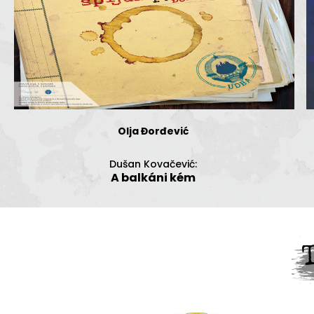
Olja Đorđević
Dušan Kovačević:
A balkáni kém