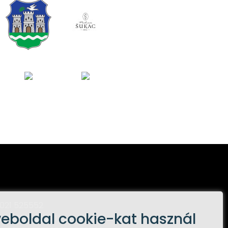
021 525552
weboldal cookie-kat használ
ság:
021 571564