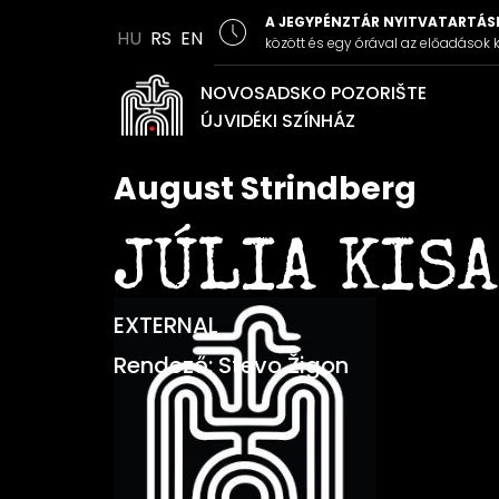
A JEGYPÉNZTÁR NYITVATARTÁSI
HU
RS
EN
között és egy órával az előadások k
NOVOSADSKO POZORIŠTE
ÚJVIDÉKI SZÍNHÁZ
August Strindberg
JÚLIA KIS
EXTERNAL
Rendező: Stevo Žigon