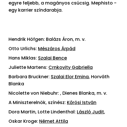
egyre feljebb, a magányos csúcsig. Mephisto -
egy karrier színdarabja.
Hendrik Höfgen: Balázs Áron, m. v.
Otto Urlichs:
Mészáros Árpád
Hans Miklas:
Szalai Bence
Juliette Martens:
Crnkovity Gabriella
Barbara Bruckner:
Szalai Elor Emina
, Horváth
Blanka
Nicolette von Niebuhr: , Dienes Blanka, m. v.
A Miniszterelnök, színész:
Kőrösi István
Dora Martin, Lotte Lindenthal:
László Judit
,
Oskar Kroge:
Német Attila