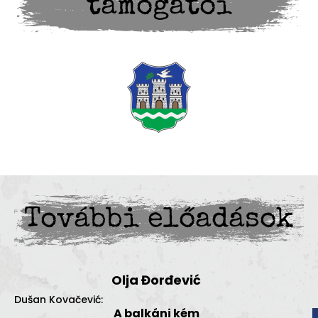
támogatói
További előadások
Olja Đorđević
Dušan Kovačević:
A balkáni kém