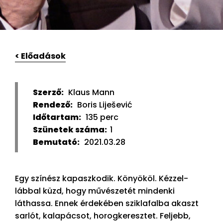
< Előadások
Szerző:
Klaus Mann
Rendező:
Boris Liješević
Időtartam:
135 perc
Szünetek száma:
1
Bemutató:
2021.03.28
Egy színész kapaszkodik. Könyököl. Kézzel-
lábbal küzd, hogy művészetét mindenki
láthassa. Ennek érdekében sziklafalba akaszt
sarlót, kalapácsot, horogkeresztet. Feljebb,