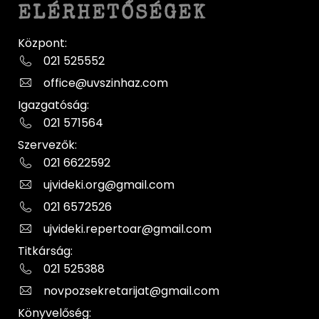
ELÉRHETŐSÉGEK
Központ:
021 525552
office@uvszinhaz.com
Igazgatóság:
021 571564
Szervezők:
021 6622592
ujvideki.org@gmail.com
021 6572526
ujvideki.repertoar@gmail.com
Titkárság:
021 525388
novpozsekretarijat@gmail.com
Könyvelőség: