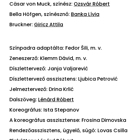
Cäsar von Muck, színész:
Ozsvár Róbert
Bella Höfgen, színésznő:
Banka Lívia
Bruckner:
Giricz Attila
Színpadra adaptálta: Fedor Šili, m. v.
Zeneszerző: Klemm Dávid, m. v.
Díszlettervező: Janja Valjarević
Díszlettervező asszisztens: Ljubica Petrović
Jelmeztervező: Drina Krlić
Dalszöveg:
Lénárd Róbert
Koreográfus: Ista Stepanov
A koreográfus asszisztense: Frosina Dimovska
Rendezőasszisztens, ügyelő, súgó: Lovas Csilla