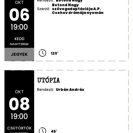
Rendező:
Botond Nagy
OKT
Botond Nagy
06
Szerző:
szövegadaptációja A.P.
Csehov drámája nyomán
19:00
KEDD
NAGYTEREM
120
'
JEGYEK
UTÓPIA
Rendező:
Urbán András
OKT
08
19:00
CSÜTÖRTÖK
45
'