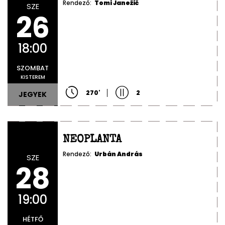
Rendező:
Tomi Janežič
SZE
26
18:00
SZOMBAT
KISTEREM
270
'
2
JEGYEK
NEOPLANTA
Rendező:
Urbán András
SZE
28
19:00
HÉTFŐ