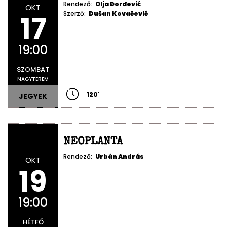
Rendező:
Olja Đorđević
OKT
17
Szerző:
Dušan Kovačević
19:00
SZOMBAT
NAGYTEREM
120
'
JEGYEK
NEOPLANTA
Rendező:
Urbán András
OKT
19
19:00
HÉTFŐ