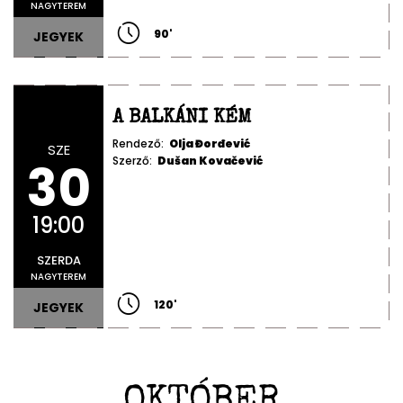
NAGYTEREM
90
'
JEGYEK
A BALKÁNI KÉM
Rendező:
Olja Đorđević
SZE
30
Szerző:
Dušan Kovačević
19:00
SZERDA
NAGYTEREM
120
'
JEGYEK
OKTÓBER