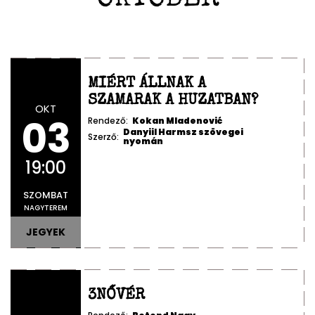
MIÉRT ÁLLNAK A
SZAMARAK A HUZATBAN?
OKT
03
Rendező:
Kokan Mladenović
Danyiil Harmsz szövegei
Szerző:
nyomán
19:00
SZOMBAT
NAGYTEREM
JEGYEK
3NŐVÉR