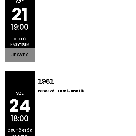
SZE
21
19:00
HÉTFŐ
NAGYTEREM
JEGYEK
1981
Rendező:
Tomi Janežič
SZE
24
18:00
CSÜTÖRTÖK
KISTEREM