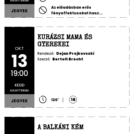
NAGYTEREM
Az előadásban erős
JEGYEK
fényeffektusokat hasz...
KURÁZSI MAMA ÉS
GYEREKEI
OKT
13
Rendező:
Dejan Projkovszki
Szerző:
Bertolt Brecht
19:00
KEDD
NAGYTEREM
16
120
'
JEGYEK
A BALKÁNI KÉM