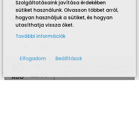
Szolgáltatásaink javítása érdekében
UTÓPIA
sütiket használunk. Olvasson többet arról,
hogyan használjuk a sütiket, és hogyan
Urbán András
utasíthatja vissza őket.
További információk
45
'
Elfogadom
Beállítások
10
HÉT
Nišville Jazz Theater Festival,
22:00
Niš
AUG
Támogatók és
partnerek