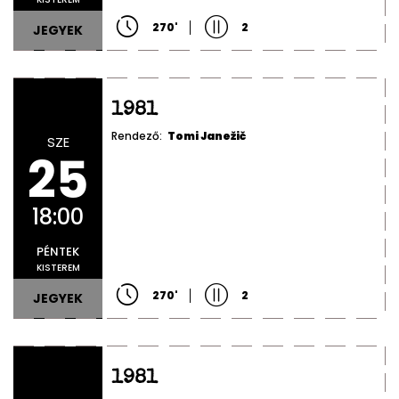
270
'
2
JEGYEK
1981
Rendező:
Tomi Janežič
SZE
25
18:00
PÉNTEK
KISTEREM
270
'
2
JEGYEK
1981