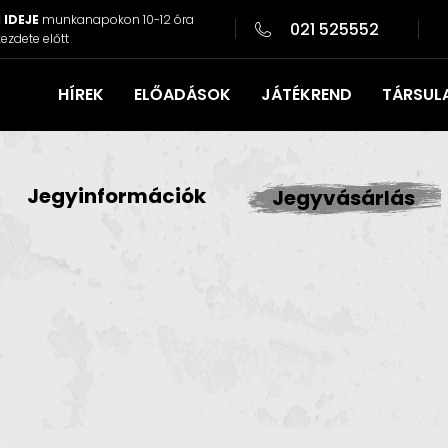
 IDEJE
munkanapokon 10-12 óra
021 525552
ezdete előtt
HÍREK
ELŐADÁSOK
JÁTÉKREND
TÁRSUL
Jegyinformációk
Jegyvásárlás