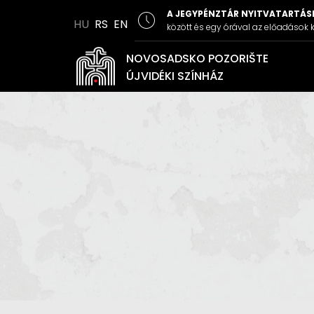
A JEGYPÉNZTÁR NYITVATARTÁSI
HU
RS
EN
között és egy órával az előadások k
NOVOSADSKO POZORIŠTE
ÚJVIDÉKI SZÍNHÁZ