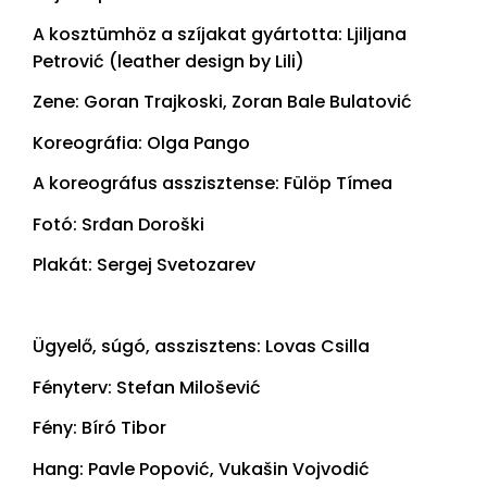
A kosztümhöz a szíjakat gyártotta: Ljiljana
Petrović (leather design by Lili)
Zene: Goran Trajkoski,
Zoran Bale Bulatović
Koreográfia: Olga Pango
A koreográfus asszisztense: Fülöp Tímea
Fotó: Srđan Doroški
Plakát: Sergej Svetozarev
Ügyelő, súgó, asszisztens: Lovas Csilla
Fényterv: Stefan Milošević
Fény: Bíró Tibor
Hang: Pavle Popović, Vukašin Vojvodić