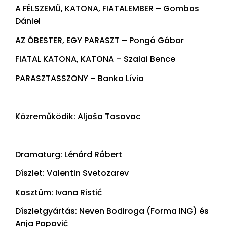
A FÉLSZEMŰ, KATONA, FIATALEMBER – Gombos
Dániel
AZ ÓBESTER, EGY PARASZT – Pongó Gábor
FIATAL KATONA, KATONA – Szalai Bence
PARASZTASSZONY – Banka Lívia
Közreműködik: Aljoša Tasovac
Dramaturg: Lénárd Róbert
Díszlet: Valentin Svetozarev
Kosztüm: Ivana Ristić
Díszletgyártás: Neven Bodiroga (Forma ING) és
Anja Popović