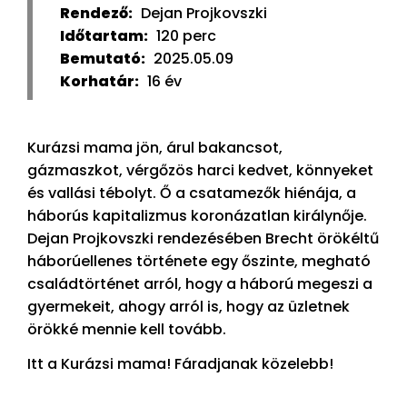
Rendező:
Dejan Projkovszki
Időtartam:
120 perc
Bemutató:
2025.05.09
Korhatár:
16 év
Kurázsi mama jön, árul bakancsot,
gázmaszkot, vérgőzös harci kedvet, könnyeket
és vallási tébolyt. Ő a csatamezők hiénája, a
háborús kapitalizmus koronázatlan királynője.
Dejan Projkovszki rendezésében Brecht örökéltű
háborúellenes története egy őszinte, megható
családtörténet arról, hogy a háború megeszi a
gyermekeit, ahogy arról is, hogy az üzletnek
örökké mennie kell tovább.
Itt a Kurázsi mama! Fáradjanak közelebb!