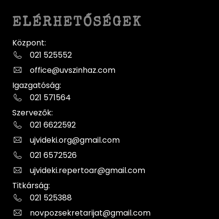
ELÉRHETŐSÉGEK
Központ:
021 525552
office@uvszinhaz.com
Igazgatóság:
021 571564
Szervezők:
021 6622592
ujvideki.org@gmail.com
021 6572526
ujvideki.repertoar@gmail.com
Titkárság:
021 525388
novpozsekretarijat@gmail.com