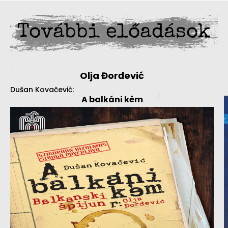
További előadások
Olja Đorđević
Dušan Kovačević:
A balkáni kém