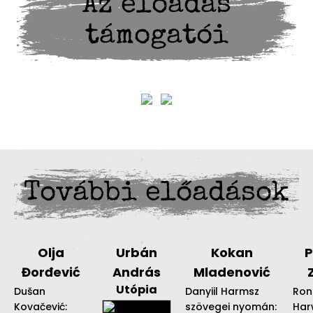
Az előadás
támogatói
További előadások
Olja
Urbán
Kokan
P
Đorđević
András
Mladenović
Utópia
Dušan
Danyiil Harmsz
Ron
Kovačević:
szövegei nyomán:
Har