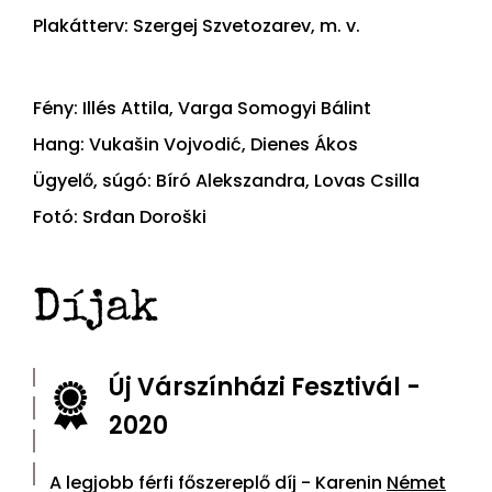
Plakátterv: Szergej Szvetozarev, m. v.
Fény: Illés Attila, Varga Somogyi Bálint
Hang: Vukašin Vojvodić, Dienes Ákos
Ügyelő, súgó: Bíró Alekszandra, Lovas Csilla
Fotó: Srđan Doroški
Díjak
Új Várszínházi Fesztivál -
2020
A legjobb férfi főszereplő díj - Karenin
Német