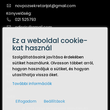
novpozsekretarijat@gmail.com
Könyvelőség:
021 525793
odjeric@gmail.com
Ez a weboldal cookie-
HIVATKOZÁSOK
kat használ
Kezdőoldal
Szolgáltatásaink javítása érdekében
Dokumentumok
sütiket használunk. Olvasson többet arról,
Közbeszerzés
hogyan használjuk a sütiket, és hogyan
Kapcsolat
utasíthatja vissza őket.
Adatvédelem
További információk
ÁSZF
Sütik
Elfogadom
Beállítások
@ 2024, Dizájn és fejlesztés:
ManufaktuRa