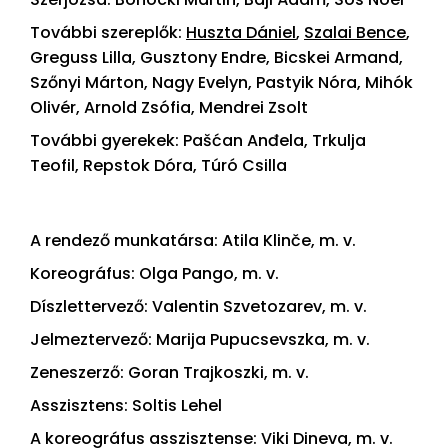
További szereplők:
Huszta Dániel
,
Szalai Bence
,
Greguss Lilla, Gusztony Endre, Bicskei Armand,
Szőnyi Márton, Nagy Evelyn, Pastyik Nóra, Mihók
Olivér, Arnold Zsófia, Mendrei Zsolt
További gyerekek: Pašćan Anđela, Trkulja
Teofil, Repstok Dóra, Túró Csilla
A rendező munkatársa: Atila Klinče, m. v.
Koreográfus: Olga Pango, m. v.
Díszlettervező: Valentin Szvetozarev, m. v.
Jelmeztervező: Marija Pupucsevszka, m. v.
Zeneszerző: Goran Trajkoszki, m. v.
Asszisztens: Soltis Lehel
A koreográfus asszisztense: Viki Dineva, m. v.