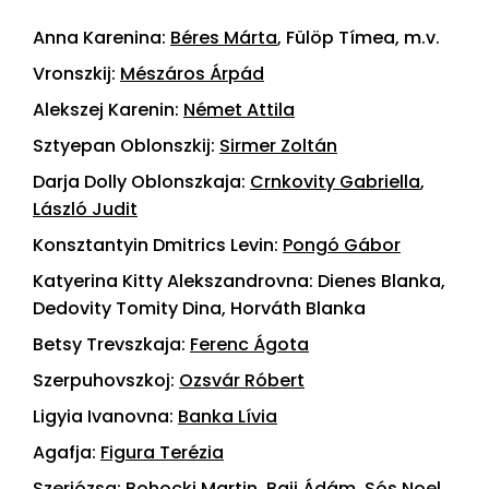
Anna Karenina:
Béres Márta
, Fülöp Tímea, m.v.
Vronszkij:
Mészáros Árpád
Alekszej Karenin:
Német Attila
Sztyepan Oblonszkij:
Sirmer Zoltán
Darja Dolly Oblonszkaja:
Crnkovity Gabriella
,
László Judit
Konsztantyin Dmitrics Levin:
Pongó Gábor
Katyerina Kitty Alekszandrovna: Dienes Blanka,
Dedovity Tomity Dina, Horváth Blanka
Betsy Trevszkaja:
Ferenc Ágota
Szerpuhovszkoj:
Ozsvár Róbert
Ligyia Ivanovna:
Banka Lívia
Agafja:
Figura Terézia
Szerjózsa: Bohocki Martin, Baji Ádám, Sós Noel