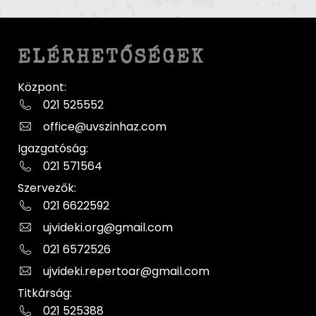
ELÉRHETŐSÉGEK
Központ:
021 525552
office@uvszinhaz.com
Igazgatóság:
021 571564
Szervezők:
021 6622592
ujvideki.org@gmail.com
021 6572526
ujvideki.repertoar@gmail.com
Titkárság:
021 525388