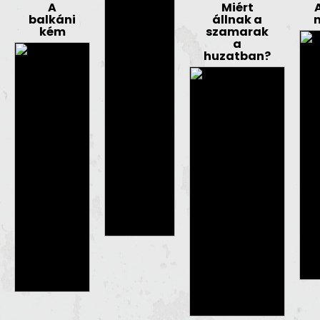
A
Miért
balkáni
állnak a
kém
szamarak
a
huzatban?