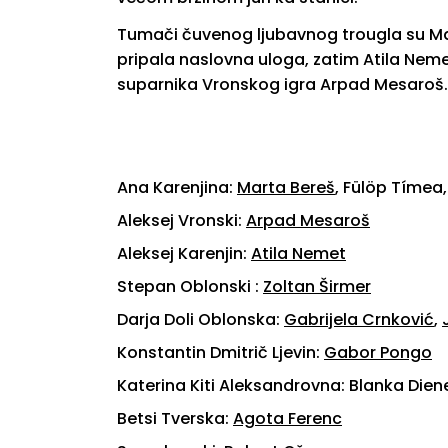
Tumači čuvenog ljubavnog trougla su Ma
pripala naslovna uloga, zatim Atila Neme
suparnika Vronskog igra Arpad Mesaroš.
Ana Karenjina:
Marta Bereš
, Fülöp Tímea,
Aleksej Vronski:
Arpad Mesaroš
Aleksej Karenjin:
Atila Nemet
Stepan Oblonski :
Zoltan Širmer
Darja Doli Oblonska:
Gabrijela Crnković
,
Konstantin Dmitrič Ljevin:
Gabor Pongo
Katerina Kiti Aleksandrovna: Blanka Dien
Betsi Tverska:
Agota Ferenc