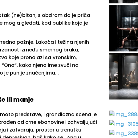
tak (ne)bitan, s obzirom da je priča
se mogla gledati, kod publike koja je
.
vredna pažnje. Lakoća i težina njenih
astrzanost između smernog braka,
va koje pronalazi sa Vronskim,
 “Ona”, kako njeno ime zvuči na
 je punije značenjima...
še ili manje
 je moto predstave, i grandiozna scena je
zrađen od crne ebanovine i zahvaljujući
ju i zatvaraju, prostor u trenutku
 i depresivan, baš kako se i Ana u