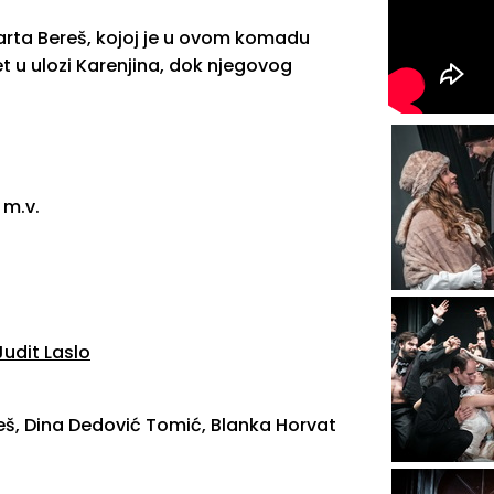
rta Bereš, kojoj je u ovom komadu
t u ulozi Karenjina, dok njegovog
 m.v.
Judit Laslo
eš, Dina Dedović Tomić, Blanka Horvat