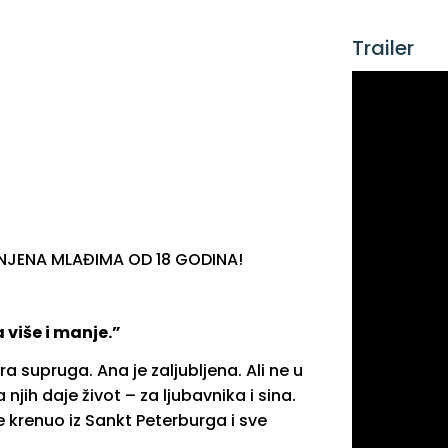
Trailer
NJENA MLAĐIMA OD 18 GODINA!
 više i manje.”
 supruga. Ana je zaljubljena. Ali ne u
 njih daje život – za ljubavnika i sina.
e krenuo iz Sankt Peterburga i sve