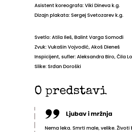
Asistent koreografa: Viki Dineva k.g.
Dizajn plakata: Sergej Svetozarev k.g.
Svetlo: Atila Ileš, Balint Varga Somođi
Zvuk: Vukašin Vojvodić, Akoš Dieneš
Inspicijent, sufler: Aleksandra Biro, Čila L
Slike: Srđan Doroški
O predstavi
Ljubav i mržnja
Nema leka. Smrti male, velike. Životi 