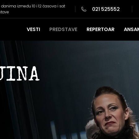
danima između 10 i 12 časova i sat
021 525552
stave
VESTI
PREDSTAVE
REPERTOAR
ANSA
JINA