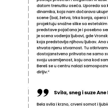
datom trenutku oseća. Uporedo sa k
dinamika, koja nam dočarava ukupn
scene (bal, žetva, trka konja, opera
projektuju snažne slike sa estetski
predstave pojačana je i posebno se
je scena vođenja ljubavi, gde Vronski
koja predstavlja njihovu ljubav. Ana 
shvata njenu stvarnost. Tu otkrivamo
dostojanstveno prihvata ne samo svo
svoju usamljenost, koju ona kod sa
Bereš se u centru nalazi samospoznaj
dirljiv.“
Svila, sneg i suze Ane
Bela svila i krzno, crveni somot i ljub