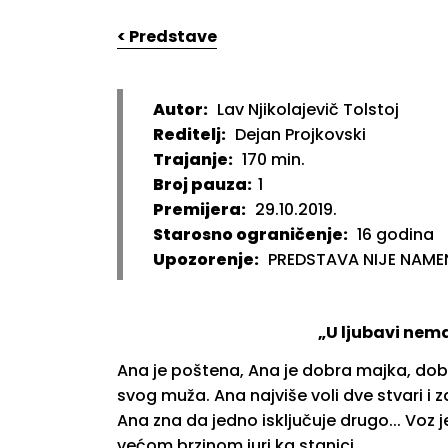
< Predstave
Autor:
Lav Njikolajevič Tolstoj
Reditelj:
Dejan Projkovski
Trajanje:
170 min.
Broj pauza:
1
Premijera:
29.10.2019.
Starosno ograničenje:
16 godina
Upozorenje:
PREDSTAVA NIJE NAME
„U ljubavi nema
Ana je poštena, Ana je dobra majka, dobra
svog muža. Ana najviše voli dve stvari i za
Ana zna da jedno isključuje drugo... Voz j
većom brzinom juri ka stanici.