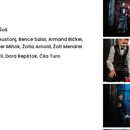
 Šoš
Gustonj, Bence Salai, Armand Bičkei,
ver Mihok, Žofia Arnold, Žolt Mendrei
l, Dora Repštok, Čila Turo