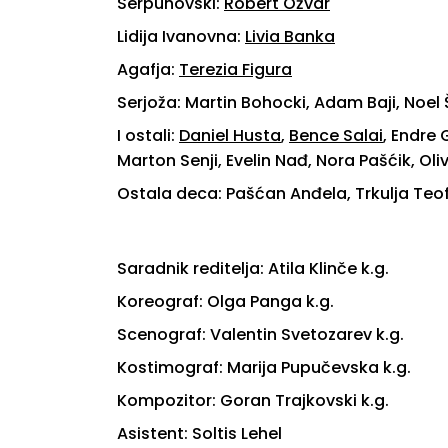
Serpuhovski:
Robert Ožvar
Lidija Ivanovna:
Livia Banka
Agafja:
Terezia Figura
Serjoža: Martin Bohocki, Adam Baji, Noel
I ostali:
Daniel Husta
,
Bence Salai
, Endre 
Marton Senji, Evelin Nađ, Nora Pašćik, Oli
Ostala deca: Pašćan Anđela, Trkulja Teofi
Saradnik reditelja: Atila Klinče k.g.
Koreograf: Olga Panga k.g.
Scenograf: Valentin Svetozarev k.g.
Kostimograf: Marija Pupučevska k.g.
Kompozitor: Goran Trajkovski k.g.
Asistent: Soltis Lehel