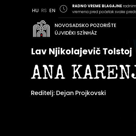
RADNO VREME BLAGAJNE
radnim 
HU
RS
EN
vremena pred početak svake pred
NOVOSADSKO POZORIŠTE
ÚJVIDÉKI SZÍNHÁZ
Lav Njikolajevič Tolstoj
ANA KAREN
Reditelj: Dejan Projkovski