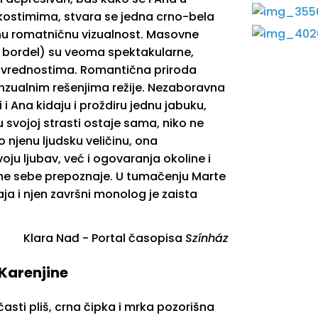
ostimima, stvara se jedna crno-bela
u romatničnu vizualnost. Masovne
 i bordel) su veoma spektakularne,
m vrednostima. Romantična priroda
nzualnim rešenjima režije. Nezaboravna
 i Ana kidaju i proždiru jednu jabuku,
u svojoj strasti ostaje sama, niko ne
 njenu ljudsku veličinu, ona
ju ljubav, već i ogovaranja okoline i
me sebe prepoznaje. U tumačenju Marte
a i njen završni monolog je zaista
Klara Nađ - Portal časopisa
Színház
 Karenjine
ičasti pliš, crna čipka i mrka pozorišna