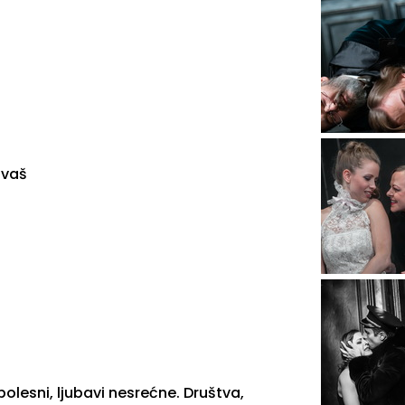
ovaš
bolesni, ljubavi nesrećne. Društva,