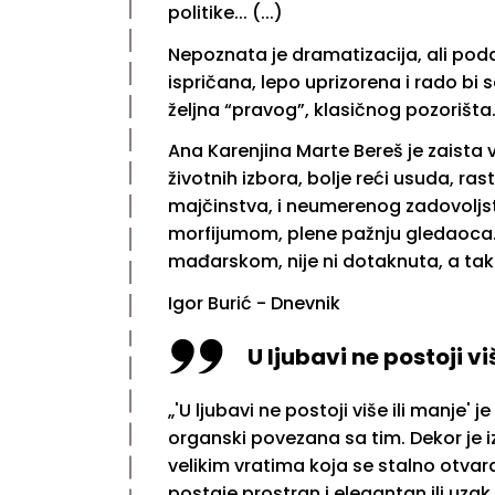
politike... (...)
Nepoznata je dramatizacija, ali poda
ispričana, lepo uprizorena i rado bi 
željna “pravog”, klasičnog pozorišta
Ana Karenjina Marte Bereš je zaista 
životnih izbora, bolje reći usuda, r
majčinstva, i neumerenog zadovoljst
morfijumom, plene pažnju gledaoca.
mađarskom, nije ni dotaknuta, a tako
Igor Burić - Dnevnik
U ljubavi ne postoji vi
„'U ljubavi ne postoji više ili manje'
organski povezana sa tim. Dekor je i
velikim vratima koja se stalno otvara
postaje prostran i elegantan ili uzak