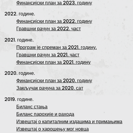
Финансијски план за 2023. годину
2022. године.
Финансијски план за 2022. годину
Гравшни рачун за 2022. част
2021. године.
Програм је спреман за 2021. годину.
Гравшни рачун за 2021. част
Финансијски план за 2021. годину
2020. године.
Финансијски план за 2020. годину
Закључак рачуна за 2020. сат
2019. године.
Биланс стања
Биланс парохије и рахода
Извештај о капиталним издацима и примањима
Извештај о харошењу мог новца