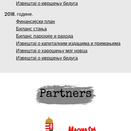
Извештај о ивршењу бедуга
2018. године.
Финансијски план
Биланс стања
Биланс парохије и рахода
Извештај о капиталним издацима и примањима
Извештај о харошењу мог новца
Извештај о ивршењу бедуга
Partners