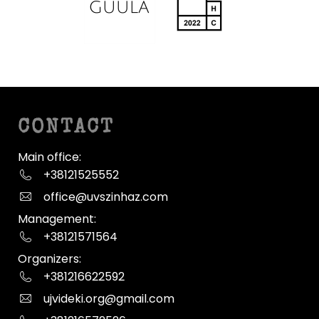
CONTACT
Main office:
+38121525552
office@uvszinhaz.com
Management:
+38121571564
Organizers:
+381216622592
ujvideki.org@gmail.com