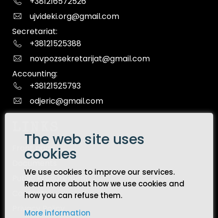
+381216572526
ujvideki.org@gmail.com
Secretariat:
+38121525388
novpozsekretarijat@gmail.com
Accounting:
+38121525793
odjeric@gmail.com
LINKS
The web site uses
Front page
cookies
Documents
We use cookies to improve our services.
Public Procurement
Read more about how we use cookies and
Contact
how you can refuse them.
Privacy Policy
More information