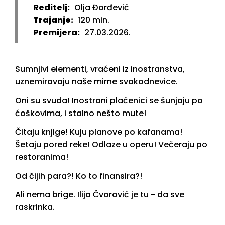
Reditelj:
Olja Đorđević
Trajanje:
120 min.
Premijera:
27.03.2026.
Sumnjivi elementi, vraćeni iz inostranstva,
uznemiravaju naše mirne svakodnevice.
Oni su svuda! Inostrani plaćenici se šunjaju po
ćoškovima, i stalno nešto mute!
Čitaju knjige! Kuju planove po kafanama!
Šetaju pored reke! Odlaze u operu! Večeraju po
restoranima!
Od čijih para?! Ko to finansira?!
Ali nema brige. Ilija Čvorović je tu - da sve
raskrinka.