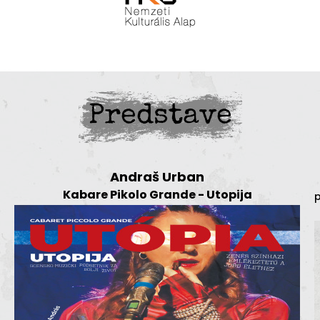
Predstave
Andraš Urban
Kabare Pikolo Grande - Utopija
p