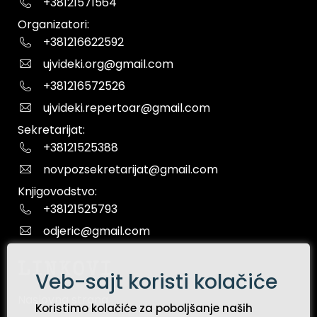
+38121571564
Organizatori:
+381216622592
ujvideki.org@gmail.com
+381216572526
ujvideki.repertoar@gmail.com
Sekretarijat:
+38121525388
novpozsekretarijat@gmail.com
Knjigovodstvo:
+38121525793
odjeric@gmail.com
LINKOVI
Veb-sajt koristi kolačiće
Naslovna strana
Koristimo kolačiće za poboljšanje naših