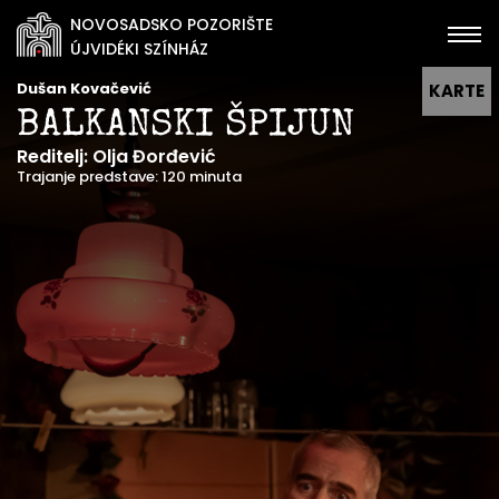
NOVOSADSKO POZORIŠTE
ÚJVIDÉKI SZÍNHÁZ
Dušan Kovačević
KARTE
BALKANSKI ŠPIJUN
Reditelj: Olja Đorđević
Trajanje predstave: 120 minuta