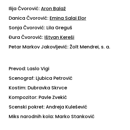
Ilija Čvorović:
Aron Balaž
Danica Čvorović:
Emina Salai Elor
Sonja Čvorović: Lila Greguš
Đura Čvorović:
Ištvan Kereši
Petar Markov Jakovljević: Žolt Mendrei, s. a.
Prevod: Laslo Vigi
Scenograf: Ljubica Petrović
Kostim: Dubravka Skrvce
Kompozitor: Pavle Zvekić
Scenski pokret: Andreja Kulešević
Miks narodnih kola: Marko Stanković