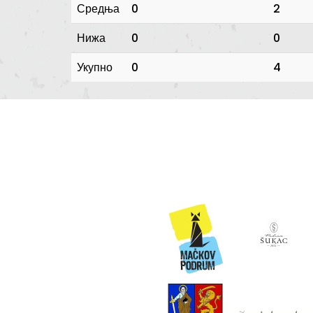
Средња
0
2
Нижа
0
0
Укупно
0
4