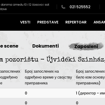
danima između 10 i 12 časova i sat
021 525552
stave
VESTI
PREDSTAVE
REPERTOAR
ANSA
e scene
Dokumenti
Zaposleni
 pozorištu - Újvidéki Szinház
 запослених
Број запослених на
Број запослених
еодређено
одређено време у својству
било ком основу 
ме
приправника
приправника)
0
1 (директор - и
0
0