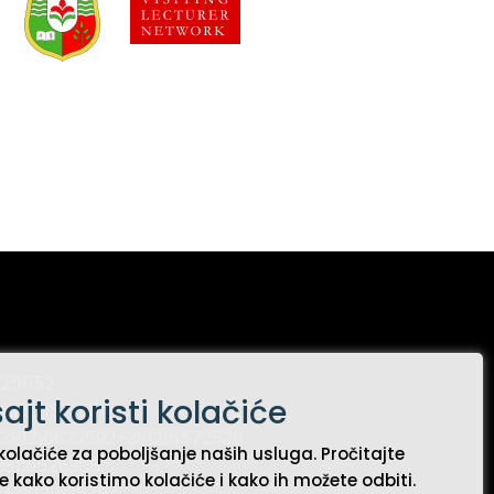
525552
ajt koristi kolačiće
+38121571564
381216622592
+381216572526
kolačiće za poboljšanje naših usluga. Pročitajte
38121525388
e kako koristimo kolačiće i kako ih možete odbiti.
:
+38121525793