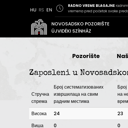
RADNO VREME BLAGAJNE
radnim 
HU
RS
EN
vremena pred početak svake pred
NOVOSADSKO POZORIŠTE
ÚJVIDÉKI SZÍNHÁZ
Pozorište
Naš
Zaposleni u Novosadskom
Број систематизованих
Број
Стручна
извршилаца на свим
на н
спрема
радним местима
вре
Висока
24
23
Виша
0
0