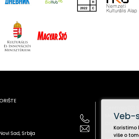
ORIŠTE
Centrala:
021 
Veb-s
Menadžment:
Organizatori:
+
Koristimo 
Sekretarijat:
+
ovi Sad, Srbija
više o tom
Knjigovodstvo