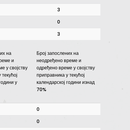
3
0
3
их на
Број запослених на
реме и
неодређено време и
е у својству
одређено време у својству
 текућој
приправника у текућој
години у
календарској години изнад
70%
0
0