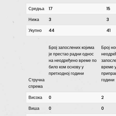
Средња
17
15
Нижа
3
3
Укупно
44
41
Број запослених којима
Број н
је престао радни однос
неодре
на неодређено време по
запосл
било ком основу у
време у
претходној години
приправ
Стручна
години
спрема
Висока
0
2
Виша
0
0