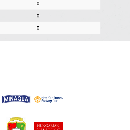
0
0
0