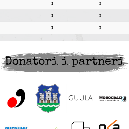
0
0
0
0
0
0
Donatori i partneri