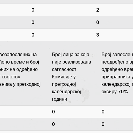
0
2
0
0
0
3
овозапослених на
Број лица за која
Број запослен
ђено време и број
није реализована
неодређено в
ених на одређено
сагласност
одређено врем
 својству
Комисије у
приправника у
ника у претходној
претходној
календарској 
календарској
оквиру 70%
години
0
0
0
0