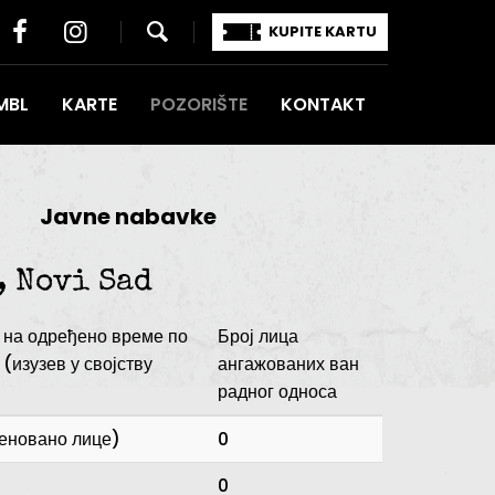
KUPITE KARTU
MBL
KARTE
POZORIŠTE
KONTAKT
Javne nabavke
, Novi Sad
 на одређено време по
Број лица
(изузев у својству
ангажованих ван
радног односа
меновано лице)
0
0