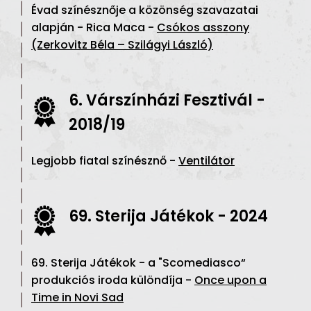
Évad színésznője a közönség szavazatai
alapján - Rica Maca -
Csókos asszony
(Zerkovitz Béla – Szilágyi László)
6. Várszínházi Fesztivál -
2018/19
Legjobb fiatal színésznő -
Ventilátor
69. Sterija Játékok - 2024
69. Sterija Játékok - a "Scomediasco“
produkciós iroda különdíja -
Once upon a
Time in Novi Sad