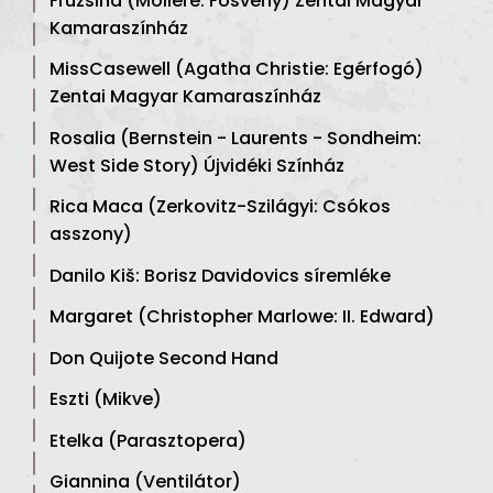
Fruzsina (Moliére: Fösvény) Zentai Magyar
Kamaraszínház
MissCasewell (Agatha Christie: Egérfogó)
Zentai Magyar Kamaraszínház
Rosalia (Bernstein - Laurents - Sondheim:
West Side Story) Újvidéki Színház
Rica Maca (Zerkovitz-Szilágyi: Csókos
asszony)
Danilo Kiš: Borisz Davidovics síremléke
Margaret (Christopher Marlowe: II. Edward)
Don Quijote Second Hand
Eszti (Mikve)
Etelka (Parasztopera)
Giannina (Ventilátor)