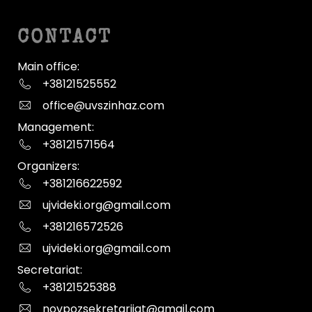
CONTACT
Main office:
+38121525552
office@uvszinhaz.com
Management:
+38121571564
Organizers:
+381216622592
ujvideki.org@gmail.com
+381216572526
ujvideki.org@gmail.com
Secretariat:
+38121525388
novpozsekretarijat@gmail.com