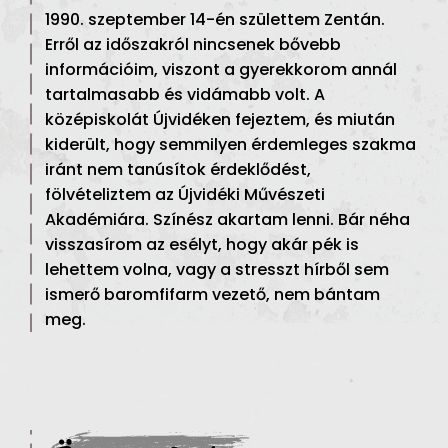
1990. szeptember 14-én születtem Zentán.
Erről az időszakról nincsenek bővebb
információim, viszont a gyerekkorom annál
tartalmasabb és vidámabb volt. A
középiskolát Újvidéken fejeztem, és miután
kiderült, hogy semmilyen érdemleges szakma
iránt nem tanúsítok érdeklődést,
fölvételiztem az Újvidéki Művészeti
Akadémiára. Színész akartam lenni. Bár néha
visszasírom az esélyt, hogy akár pék is
lehettem volna, vagy a stresszt hírből sem
ismerő baromfifarm vezető, nem bántam
meg.