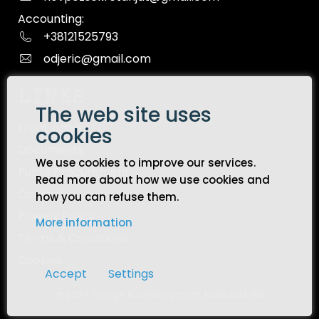
Accounting:
+38121525793
odjeric@gmail.com
LINKS
The web site uses
Front page
cookies
Documents
We use cookies to improve our services.
Public Procurement
Read more about how we use cookies and
Contact
how you can refuse them.
Privacy Policy
More information
Terms & Conditions
Cookies
Accept
Settings
@ 2024. Design & development:
ManufaktuRa