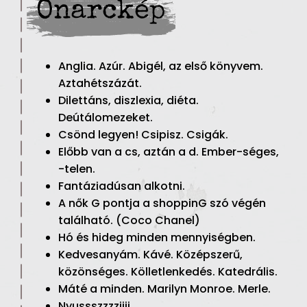
Önarckép
Anglia. Azúr. Abigél, az első könyvem.
Aztahétszázát.
Dilettáns, diszlexia, diéta.
Deútálomezeket.
Csönd legyen! Csipisz. Csigák.
Előbb van a cs, aztán a d. Ember-séges,
-telen.
Fantáziadúsan alkotni.
A nők G pontja a shoppinG szó végén
található. (Coco Chanel)
Hó és hideg minden mennyiségben.
Kedvesanyám. Kávé. Középszerű,
közönséges. Kölletlenkedés. Katedrális.
Máté a minden. Marilyn Monroe. Merle.
Nyussszzzziiii